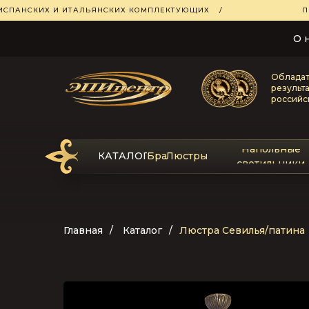
 ИСПАНСКИХ И ИТАЛЬЯНСКИХ КОМПЛЕКТУЮЩИХ
/
П
О 
Обладат
результ
российс
Напольные
КАТАЛОГ
Бра
Люстры
светильники
Главная
/
Каталог
/
Люстра Севилья/патина