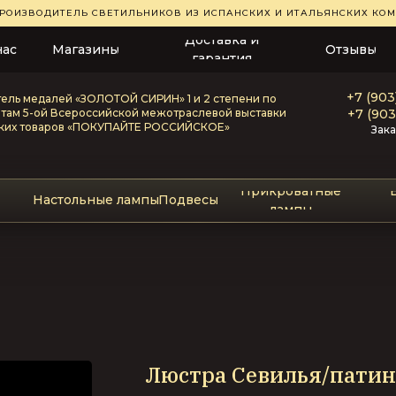
РОИЗВОДИТЕЛЬ СВЕТИЛЬНИКОВ ИЗ ИСПАНСКИХ И ИТАЛЬЯНСКИХ К
Доставка и
нас
Магазины
Отзывы
гарантия
+7 (903
ель медалей «ЗОЛОТОЙ СИРИН» 1 и 2 степени по
атам 5-ой Всероссийской межотраслевой выставки
+7 (903
ких товаров «ПОКУПАЙТЕ РОССИЙСКОЕ»
Зака
Прикроватные
Настольные лампы
Подвесы
лампы
Люстра Севилья/патин