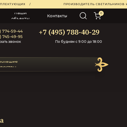
ОМПЛЕКТУЮЩИХ
/
ПРОИЗВОДИТЕЛЬ СВЕТИЛЬНИКОВ 
Наши
0
Контакты
объекты
+7 (495) 788-40-29
) 774-59-44‬
) 745-49-95‬
зать звонок
По будням с 9:00 до 18:00
Большие
люстры
а