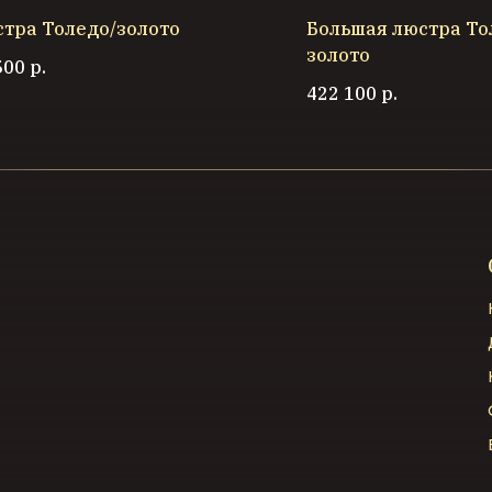
тра Толедо/золото
Большая люстра То
золото
500
р.
422 100
р.